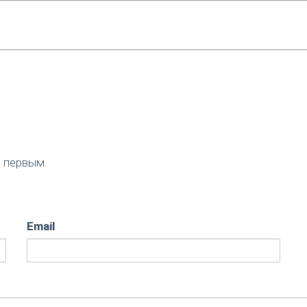
е первым.
Email